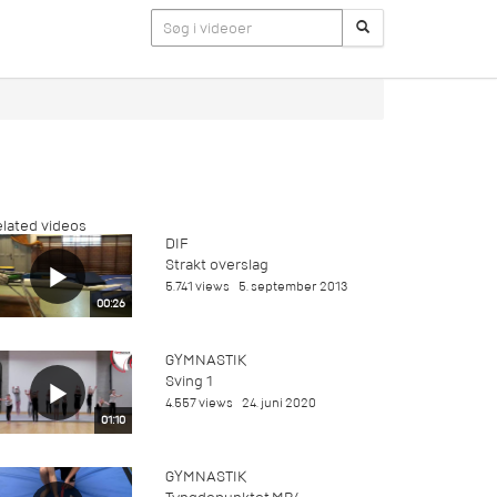
lated videos
DIF
Strakt overslag
5.741 views
5. september 2013
00:26
GYMNASTIK
Sving 1
4.557 views
24. juni 2020
01:10
GYMNASTIK