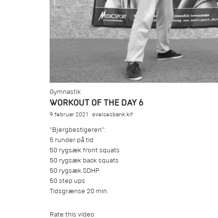
Gymnastik
WORKOUT OF THE DAY 6
9. februar 2021
øvelsesbank:kif
"Bjergbestigeren":
5 runder på tid
50 rygsæk front squats
50 rygsæk back squats
50 rygsæk SDHP
50 step ups
Tidsgrænse 20 min.
Rate this video