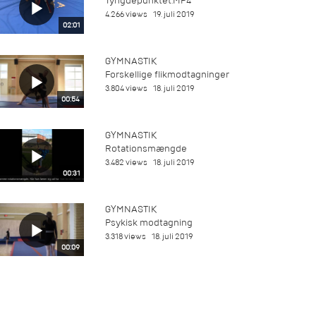
Tyngdepunktet.MP4
4.266 views
19. juli 2019
02:01
GYMNASTIK
Forskellige flikmodtagninger
3.804 views
18. juli 2019
00:54
GYMNASTIK
Rotationsmængde
3.482 views
18. juli 2019
00:31
GYMNASTIK
Psykisk modtagning
3.318 views
18. juli 2019
00:09