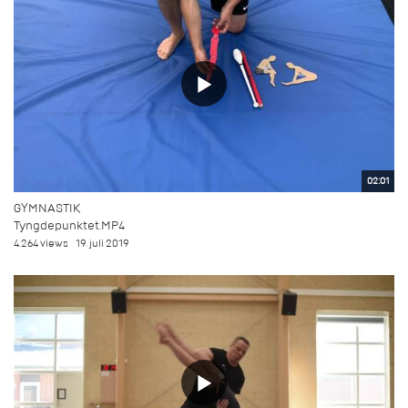
02:01
GYMNASTIK
Tyngdepunktet.MP4
4.264 views
19. juli 2019