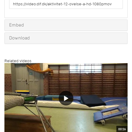
URL
to
share
Embed
Download
Related videos
00:26