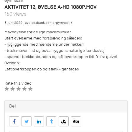
Gymnastik
AKTIVITET 12, ØVELSE A-HD 1080P.MOV
160 views
5. juni 2020
øvelsesbank:seniorgymnastik
Maveøvelse for de lige mavemuskler
Start øvelserne med forspænding således:
- rygliggende med hænderne under nakken
- træk maven ind og bevar ryggens naturlige lændesvaj
- spænd i bækkenbunden og løft overkroppen lidt fri fra gulvet
Øvelsen:
Løft overkroppen op og sænk - gentages
Rate this video
1 STAR
2 STAR
3 STAR
4 STAR
5 STAR
Del