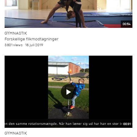
00:54
GYMNASTIK
Forskellige flikmodtagninger
3.801 views
18. juli 2019
00:31
GYMNASTIK