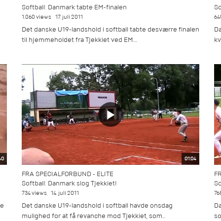
Softball: Danmark tabte EM-finalen
So
1.060 views
17. juli 2011
64
Det danske U19-landshold i softball tabte desværre finalen
Da
til hjemmeholdet fra Tjekkiet ved EM....
kv
40
01:04
FRA SPECIALFORBUND - ELITE
F
Softball: Danmark slog Tjekkiet!
So
734 views
14. juli 2011
76
ne
Det danske U19-landshold i softball havde onsdag
Da
mulighed for at få revanche mod Tjekkiet, som...
so